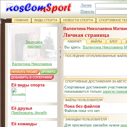
Логин
Пароль
ГЛАВНАЯ
ВИДЫ СПОРТА
НОВОСТИ СПОРТА
СПОРТИВНОЕ ТЕ
Валентина Николаевна Матви
Личная страница
КАБИНЕТ
ФАЙЛЫ
БЛОГ
Загрузите
портрет
Вы здесь:
Валентина Николаевна М
ПОСЛЕДНИЕ ОПУБЛИКОВАННЫЕ ФАЙЛ
Валентина Николаевна
СПОРТИВНЫЕ ДОСТИЖЕНИЯ ЗА АВГУС
Её виды спорта
Спортивные достижения участников
показываются только
зарегистриро
ФАЙЛЫ ПОЛЬЗОВАТЕЛЯ
Пока без файлов
Её друзья
Файлов пока что нет...
Предложить дружбу
ЗАКЛАДКИ ПОЛЬЗОВАТЕЛЯ
Её команды
Для просмотра закладок нужна
рег