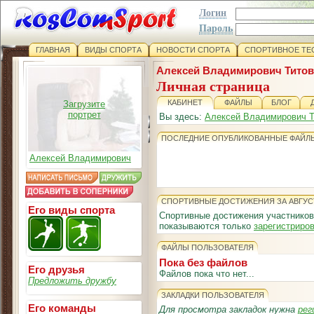
Логин
Пароль
ГЛАВНАЯ
ВИДЫ СПОРТА
НОВОСТИ СПОРТА
СПОРТИВНОЕ ТЕ
Алексей Владимирович Титов
Личная страница
КАБИНЕТ
ФАЙЛЫ
БЛОГ
Загрузите
портрет
Вы здесь:
Алексей Владимирович Т
ПОСЛЕДНИЕ ОПУБЛИКОВАННЫЕ ФАЙЛ
Алексей Владимирович
СПОРТИВНЫЕ ДОСТИЖЕНИЯ ЗА АВГУС
Его виды спорта
Спортивные достижения участников
показываются только
зарегистриро
ФАЙЛЫ ПОЛЬЗОВАТЕЛЯ
Пока без файлов
Его друзья
Файлов пока что нет...
Предложить дружбу
ЗАКЛАДКИ ПОЛЬЗОВАТЕЛЯ
Его команды
Для просмотра закладок нужна
рег